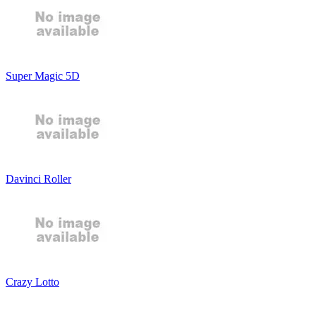
Super Magic 5D
Davinci Roller
Crazy Lotto