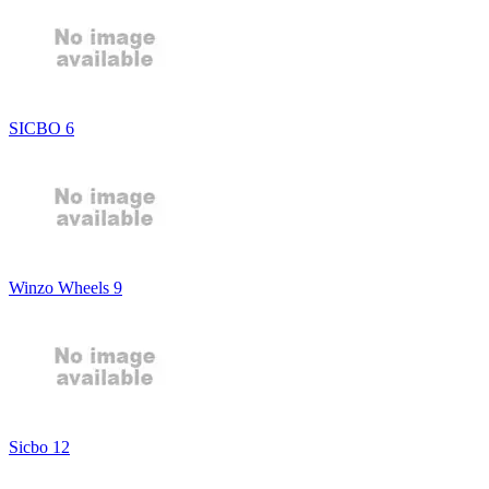
SICBO 6
Winzo Wheels 9
Sicbo 12