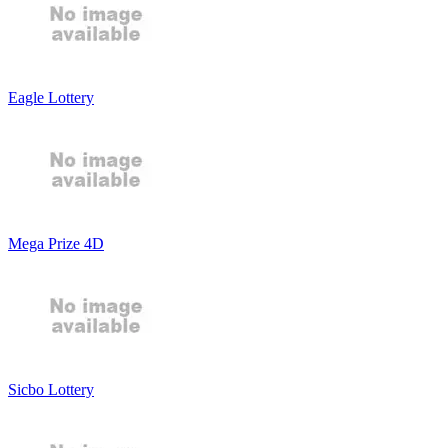
Eagle Lottery
Mega Prize 4D
Sicbo Lottery