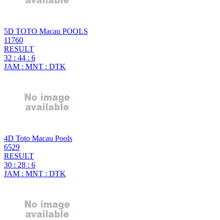
5D TOTO Macau POOLS
11760
RESULT
32
:
44
:
6
JAM : MNT : DTK
4D Toto Macau Pools
6529
RESULT
30
:
28
:
6
JAM : MNT : DTK