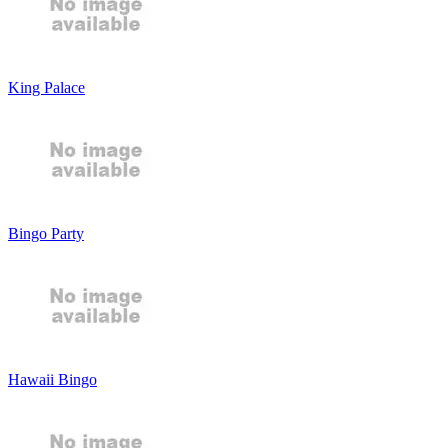
King Palace
Bingo Party
Hawaii Bingo