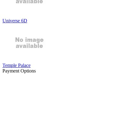
Universe 6D
Temple Palace
Payment Options