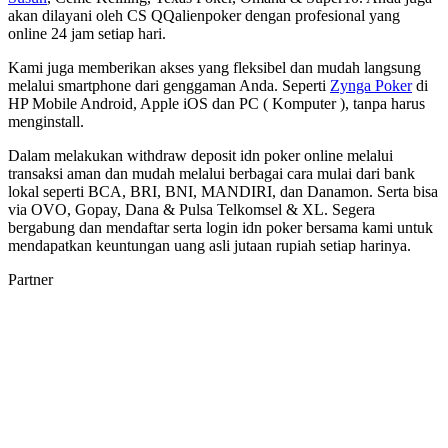
akan dilayani oleh CS QQalienpoker dengan profesional yang
online 24 jam setiap hari.
Kami juga memberikan akses yang fleksibel dan mudah langsung
melalui smartphone dari genggaman Anda. Seperti
Zynga Poker
di
HP Mobile Android, Apple iOS dan PC ( Komputer ), tanpa harus
menginstall.
Dalam melakukan withdraw deposit idn poker online melalui
transaksi aman dan mudah melalui berbagai cara mulai dari bank
lokal seperti BCA, BRI, BNI, MANDIRI, dan Danamon. Serta bisa
via OVO, Gopay, Dana & Pulsa Telkomsel & XL. Segera
bergabung dan mendaftar serta login idn poker bersama kami untuk
mendapatkan keuntungan uang asli jutaan rupiah setiap harinya.
Partner