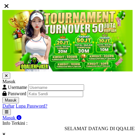
Masuk
Username
Password
Masuk
Daftar
Lupa Password?
Masuk
Info Terkini :
SELAMAT DATANG DI QQALIEN