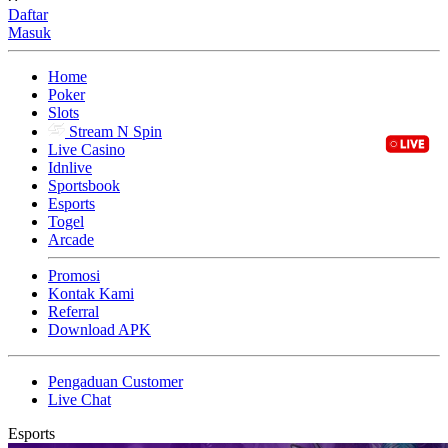
Daftar
Masuk
Home
Poker
Slots
Stream N Spin
Live Casino
Idnlive
Sportsbook
Esports
Togel
Arcade
Promosi
Kontak Kami
Referral
Download APK
Pengaduan Customer
Live Chat
Esports