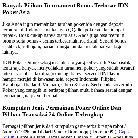
Banyak Pilihan Tournament Bonus Terbesar IDN
Poker Asia
Jika Anda ingin memainkan taruhan poker idn dengan deposit
termurah di Indonesia maka agen QQalienpoker adalah tempat
terbaik. Tidak cukup hanya disitu saja, Anda juga bisa memilih
promo serta bonus - bonus terbesar lainnya disini. Seperti bonus
cashback, rollingan, harian, mingguan dan masih banyak lagi
lainnya.
IDN Poker Online sebagai salah satu yang terbesar di Asia pasifik,
tentu saja banyak menyediakan turnamen poker yang sudah bertaraf
internasional. Tidak diragukan lagi bahwa server IDNPlay ini
hampir merajai di kawasan asia, seperti Indonesia, Filipina,
Kamboja, Thailand, Vietnam, China & Laos. Serta pada server idn
Poker yang canggih ini terdapat pilihan multi bahasa sesuai dengan
tempat negara player bermain.
Kumpulan Jenis Permainan Poker Online Dan
Pilihan Transaksi 24 Online Terlengkap
Berbagai pilihan jenis dari kumpulan game terbaik tanpa robot /
(admin) 100% mulai dari Bandar Dominoqq ( Domino99 ),
Capsa
Susun
, Ceme Keliling, Texas Poker, Omaha & Super10. Anda juga