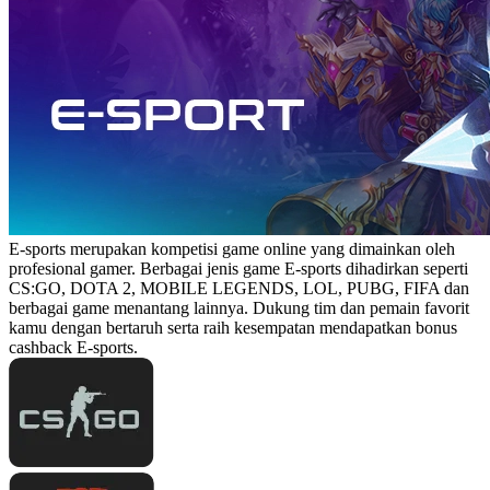
E-sports merupakan kompetisi game online yang dimainkan oleh
profesional gamer. Berbagai jenis game E-sports dihadirkan seperti
CS:GO, DOTA 2, MOBILE LEGENDS, LOL, PUBG, FIFA dan
berbagai game menantang lainnya. Dukung tim dan pemain favorit
kamu dengan bertaruh serta raih kesempatan mendapatkan bonus
cashback E-sports.