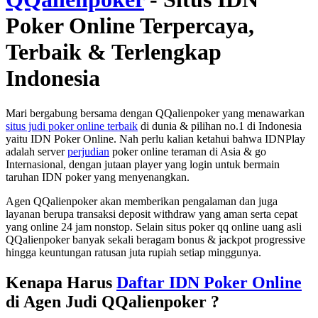
Poker Online Terpercaya,
Terbaik & Terlengkap
Indonesia
Mari bergabung bersama dengan QQalienpoker yang menawarkan
situs judi poker online terbaik
di dunia & pilihan no.1 di Indonesia
yaitu IDN Poker Online. Nah perlu kalian ketahui bahwa IDNPlay
adalah server
perjudian
poker online teraman di Asia & go
Internasional, dengan jutaan player yang login untuk bermain
taruhan IDN poker yang menyenangkan.
Agen QQalienpoker akan memberikan pengalaman dan juga
layanan berupa transaksi deposit withdraw yang aman serta cepat
yang online 24 jam nonstop. Selain situs poker qq online uang asli
QQalienpoker banyak sekali beragam bonus & jackpot progressive
hingga keuntungan ratusan juta rupiah setiap minggunya.
Kenapa Harus
Daftar IDN Poker Online
di Agen Judi QQalienpoker ?