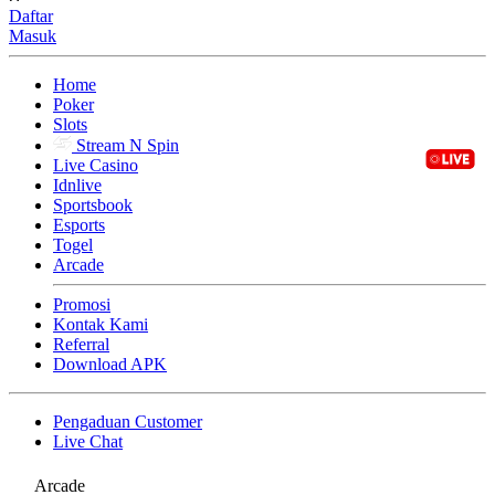
Daftar
Masuk
Home
Poker
Slots
Stream N Spin
Live Casino
Idnlive
Sportsbook
Esports
Togel
Arcade
Promosi
Kontak Kami
Referral
Download APK
Pengaduan Customer
Live Chat
Arcade