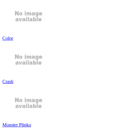
Color
Crash
Monster Plinko