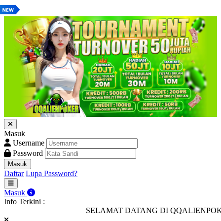
Masuk
Username
Password
Masuk
Daftar
Lupa Password?
Masuk
Info Terkini :
SELAMAT DATANG DI QQALIENPOKER 