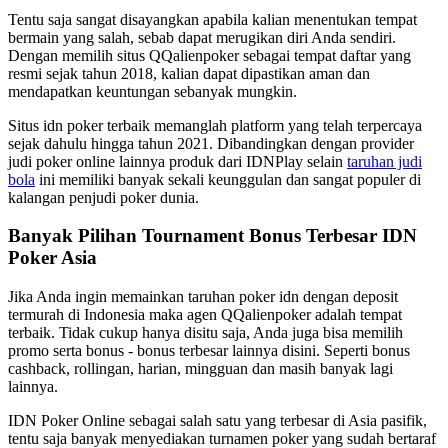
Tentu saja sangat disayangkan apabila kalian menentukan tempat
bermain yang salah, sebab dapat merugikan diri Anda sendiri.
Dengan memilih situs QQalienpoker sebagai tempat daftar yang
resmi sejak tahun 2018, kalian dapat dipastikan aman dan
mendapatkan keuntungan sebanyak mungkin.
Situs idn poker terbaik memanglah platform yang telah terpercaya
sejak dahulu hingga tahun 2021. Dibandingkan dengan provider
judi poker online lainnya produk dari IDNPlay selain
taruhan judi
bola
ini memiliki banyak sekali keunggulan dan sangat populer di
kalangan penjudi poker dunia.
Banyak Pilihan Tournament Bonus Terbesar IDN
Poker Asia
Jika Anda ingin memainkan taruhan poker idn dengan deposit
termurah di Indonesia maka agen QQalienpoker adalah tempat
terbaik. Tidak cukup hanya disitu saja, Anda juga bisa memilih
promo serta bonus - bonus terbesar lainnya disini. Seperti bonus
cashback, rollingan, harian, mingguan dan masih banyak lagi
lainnya.
IDN Poker Online sebagai salah satu yang terbesar di Asia pasifik,
tentu saja banyak menyediakan turnamen poker yang sudah bertaraf