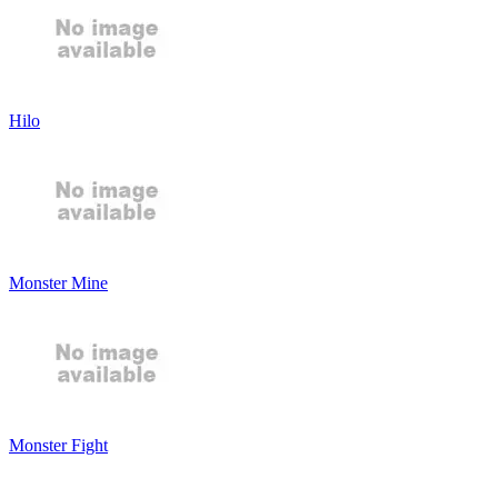
Hilo
Monster Mine
Monster Fight