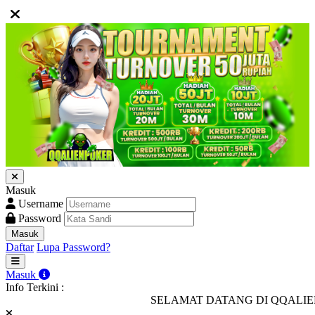
Masuk
Username
Password
Masuk
Daftar
Lupa Password?
Masuk
Info Terkini :
SELAMAT DATANG DI QQALIEN