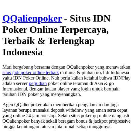
QQalienpoker
- Situs IDN
Poker Online Terpercaya,
Terbaik & Terlengkap
Indonesia
Mari bergabung bersama dengan QQalienpoker yang menawarkan
situs judi poker online terbaik
di dunia & pilihan no.1 di Indonesia
yaitu IDN Poker Online. Nah perlu kalian ketahui bahwa IDNPlay
adalah server
perjudian
poker online teraman di Asia & go
Internasional, dengan jutaan player yang login untuk bermain
taruhan IDN poker yang menyenangkan.
Agen QQalienpoker akan memberikan pengalaman dan juga
layanan berupa transaksi deposit withdraw yang aman serta cepat
yang online 24 jam nonstop. Selain situs poker qq online uang asli
QQalienpoker banyak sekali beragam bonus & jackpot progressive
hingga keuntungan ratusan juta rupiah setiap minggunya.