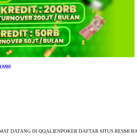
 KAMI
DI QQALIENPOKER DAFTAR SITUS RESMI BANDAR POKE