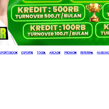
SPORTSBOOK
ESPORTS
TOGEL
ARCADE
PROMOSI
REFERRAL
HUBUNGI
SELAMAT