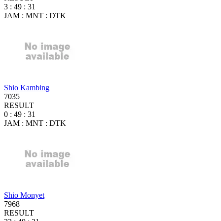
3
:
49
:
30
JAM : MNT : DTK
Shio Kambing
7035
RESULT
0
:
49
:
30
JAM : MNT : DTK
Shio Monyet
7968
RESULT