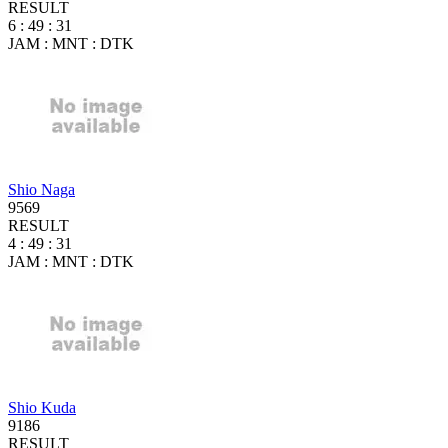
RESULT
6
:
49
:
30
JAM : MNT : DTK
Shio Naga
9569
RESULT
4
:
49
:
30
JAM : MNT : DTK
Shio Kuda
9186
RESULT