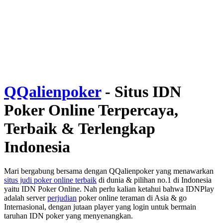
QQalienpoker
- Situs IDN
Poker Online Terpercaya,
Terbaik & Terlengkap
Indonesia
Mari bergabung bersama dengan QQalienpoker yang menawarkan
situs judi poker online terbaik
di dunia & pilihan no.1 di Indonesia
yaitu IDN Poker Online. Nah perlu kalian ketahui bahwa IDNPlay
adalah server
perjudian
poker online teraman di Asia & go
Internasional, dengan jutaan player yang login untuk bermain
taruhan IDN poker yang menyenangkan.