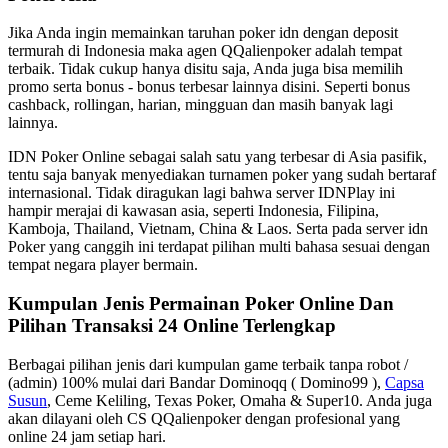
Jika Anda ingin memainkan taruhan poker idn dengan deposit
termurah di Indonesia maka agen QQalienpoker adalah tempat
terbaik. Tidak cukup hanya disitu saja, Anda juga bisa memilih
promo serta bonus - bonus terbesar lainnya disini. Seperti bonus
cashback, rollingan, harian, mingguan dan masih banyak lagi
lainnya.
IDN Poker Online sebagai salah satu yang terbesar di Asia pasifik,
tentu saja banyak menyediakan turnamen poker yang sudah bertaraf
internasional. Tidak diragukan lagi bahwa server IDNPlay ini
hampir merajai di kawasan asia, seperti Indonesia, Filipina,
Kamboja, Thailand, Vietnam, China & Laos. Serta pada server idn
Poker yang canggih ini terdapat pilihan multi bahasa sesuai dengan
tempat negara player bermain.
Kumpulan Jenis Permainan Poker Online Dan
Pilihan Transaksi 24 Online Terlengkap
Berbagai pilihan jenis dari kumpulan game terbaik tanpa robot /
(admin) 100% mulai dari Bandar Dominoqq ( Domino99 ),
Capsa
Susun
, Ceme Keliling, Texas Poker, Omaha & Super10. Anda juga
akan dilayani oleh CS QQalienpoker dengan profesional yang
online 24 jam setiap hari.