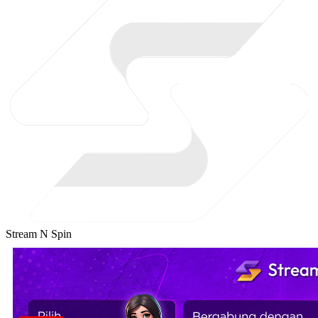
Stream N Spin