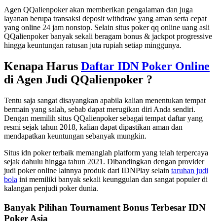
Agen QQalienpoker akan memberikan pengalaman dan juga
layanan berupa transaksi deposit withdraw yang aman serta cepat
yang online 24 jam nonstop. Selain situs poker qq online uang asli
QQalienpoker banyak sekali beragam bonus & jackpot progressive
hingga keuntungan ratusan juta rupiah setiap minggunya.
Kenapa Harus
Daftar IDN Poker Online
di Agen Judi QQalienpoker ?
Tentu saja sangat disayangkan apabila kalian menentukan tempat
bermain yang salah, sebab dapat merugikan diri Anda sendiri.
Dengan memilih situs QQalienpoker sebagai tempat daftar yang
resmi sejak tahun 2018, kalian dapat dipastikan aman dan
mendapatkan keuntungan sebanyak mungkin.
Situs idn poker terbaik memanglah platform yang telah terpercaya
sejak dahulu hingga tahun 2021. Dibandingkan dengan provider
judi poker online lainnya produk dari IDNPlay selain
taruhan judi
bola
ini memiliki banyak sekali keunggulan dan sangat populer di
kalangan penjudi poker dunia.
Banyak Pilihan Tournament Bonus Terbesar IDN
Poker Asia