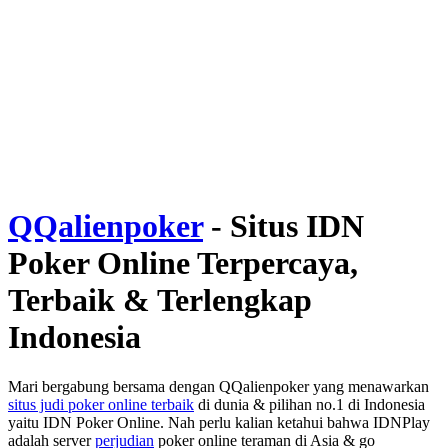
QQalienpoker
- Situs IDN
Poker Online Terpercaya,
Terbaik & Terlengkap
Indonesia
Mari bergabung bersama dengan QQalienpoker yang menawarkan
situs judi poker online terbaik
di dunia & pilihan no.1 di Indonesia
yaitu IDN Poker Online. Nah perlu kalian ketahui bahwa IDNPlay
adalah server
perjudian
poker online teraman di Asia & go