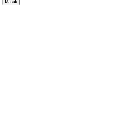
Masuk