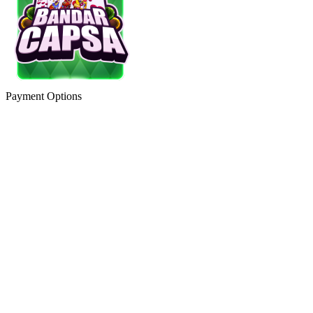
Payment Options