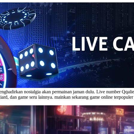
nghadirkan nostalgia akan permainan jaman dulu. Live number Qqalien
liard, dan game seru lainnya. mainkan sekarang game online terpopuler