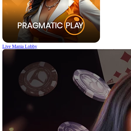
Live Mania Lobby