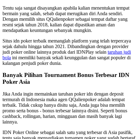
Tentu saja sangat disayangkan apabila kalian menentukan tempat
bermain yang salah, sebab dapat merugikan diri Anda sendiri.
Dengan memilih situs QQalienpoker sebagai tempat daftar yang
resmi sejak tahun 2018, kalian dapat dipastikan aman dan
mendapatkan keuntungan sebanyak mungkin.
Situs idn poker terbaik memanglah platform yang telah terpercaya
sejak dahulu hingga tahun 2021. Dibandingkan dengan provider
judi poker online lainnya produk dari IDNPlay selain
taruhan judi
bola
ini memiliki banyak sekali keunggulan dan sangat populer di
kalangan penjudi poker dunia.
Banyak Pilihan Tournament Bonus Terbesar IDN
Poker Asia
Jika Anda ingin memainkan taruhan poker idn dengan deposit
termurah di Indonesia maka agen QQalienpoker adalah tempat
terbaik. Tidak cukup hanya disitu saja, Anda juga bisa memilih
promo serta bonus - bonus terbesar lainnya disini. Seperti bonus
cashback, rollingan, harian, mingguan dan masih banyak lagi
lainnya.
IDN Poker Online sebagai salah satu yang terbesar di Asia pasifik,
tentu saja banyak menyediakan turnamen poker yang sudah bertaraf