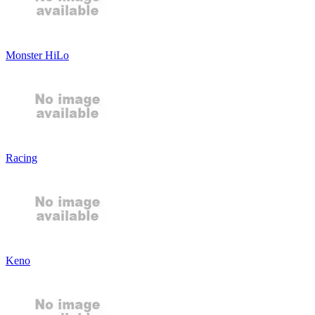
Monster HiLo
Racing
Keno