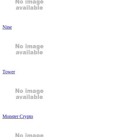
Nine
Tower
Monster Crypto