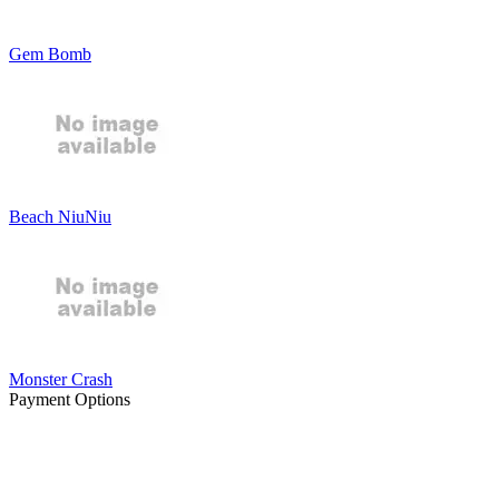
Gem Bomb
Beach NiuNiu
Monster Crash
Payment Options