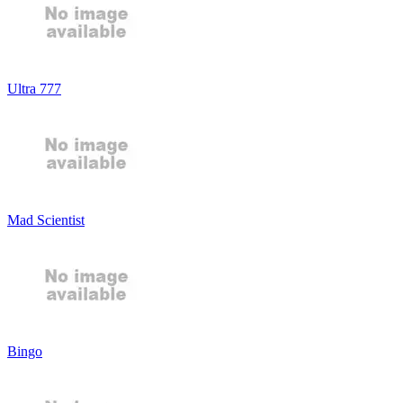
Ultra 777
Mad Scientist
Bingo