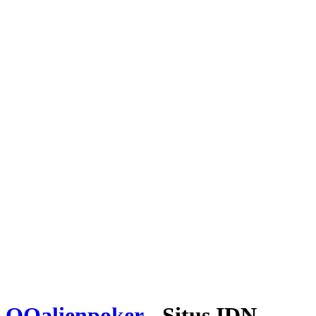
QQalienpoker
- Situs IDN