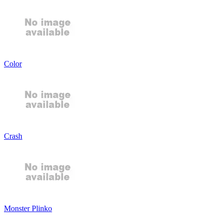
Color
Crash
Monster Plinko