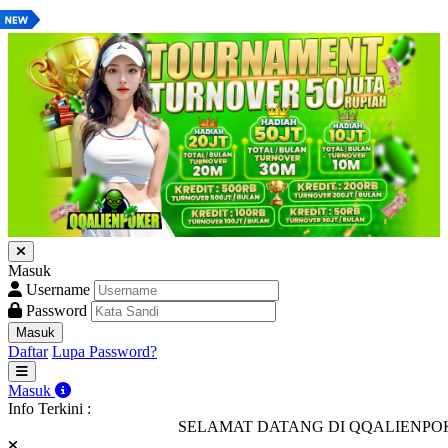
Masuk
Username
Password
Masuk
Daftar
Lupa Password?
Masuk
Info Terkini :
SELAMAT DATANG DI QQALIENPOKER