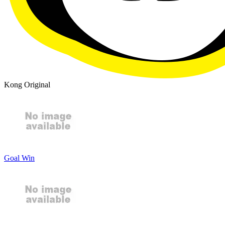
Kong Original
Goal Win